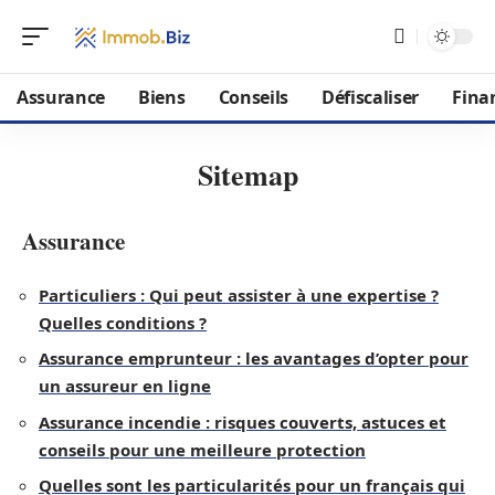
Assurance
Biens
Conseils
Défiscaliser
Fina
Sitemap
Assurance
Particuliers : Qui peut assister à une expertise ?
Quelles conditions ?
Assurance emprunteur : les avantages d’opter pour
un assureur en ligne
Assurance incendie : risques couverts, astuces et
conseils pour une meilleure protection
Quelles sont les particularités pour un français qui