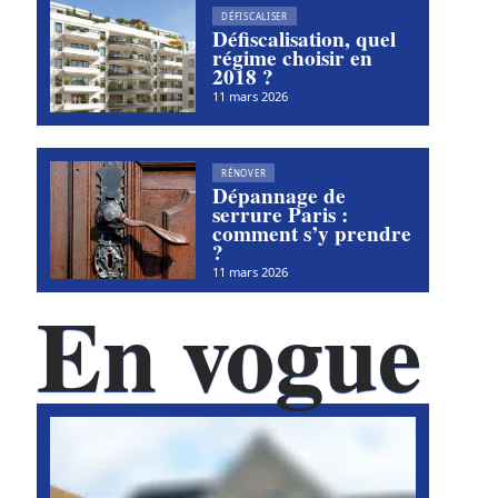
DÉFISCALISER
Défiscalisation, quel
régime choisir en
2018 ?
11 mars 2026
RÉNOVER
Dépannage de
serrure Paris :
comment s’y prendre
?
11 mars 2026
En vogue