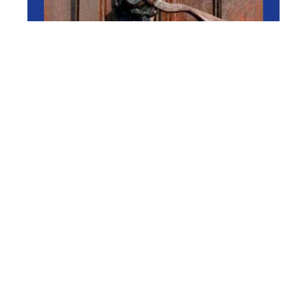
RÉNOVER
Dépannage de serrure Paris
: comment s’y prendre ?
11 mars 2026
En vogue