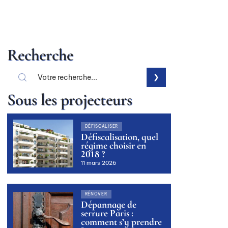
Recherche
Sous les projecteurs
DÉFISCALISER
Défiscalisation, quel
régime choisir en
2018 ?
11 mars 2026
RÉNOVER
Dépannage de
serrure Paris :
comment s’y prendre