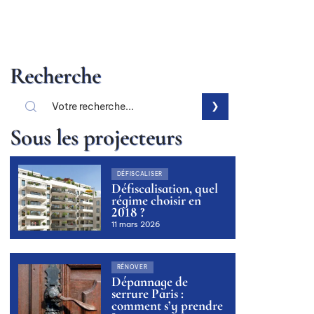
Recherche
Sous les projecteurs
DÉFISCALISER
Défiscalisation, quel
régime choisir en
2018 ?
11 mars 2026
RÉNOVER
Dépannage de
serrure Paris :
comment s’y prendre