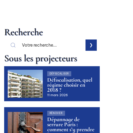
Recherche
Sous les projecteurs
DÉFISCALISER
Défiscalisation, quel
régime choisir en
2018 ?
11 mars 2026
RÉNOVER
Dépannage de
serrure Paris :
comment s’y prendre