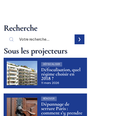
Recherche
Sous les projecteurs
DÉFISCALISER
Défiscalisation, quel
régime choisir en
2018 ?
11 mars 2026
RÉNOVER
Dépannage de
serrure Paris :
comment s’y prendre