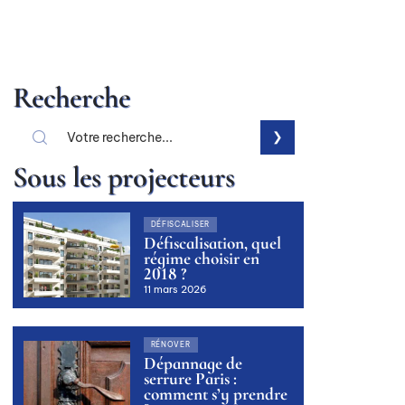
Recherche
Sous les projecteurs
DÉFISCALISER
Défiscalisation, quel
régime choisir en
2018 ?
11 mars 2026
RÉNOVER
Dépannage de
serrure Paris :
comment s’y prendre