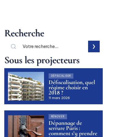
Recherche
Sous les projecteurs
DÉFISCALISER
Défiscalisation, quel
régime choisir en
2018 ?
11 mars 2026
RÉNOVER
Dépannage de
serrure Paris :
comment s’y prendre