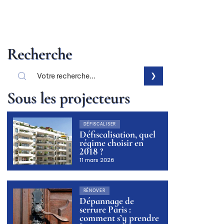
Recherche
Sous les projecteurs
DÉFISCALISER
Défiscalisation, quel
régime choisir en
2018 ?
11 mars 2026
RÉNOVER
Dépannage de
serrure Paris :
comment s’y prendre