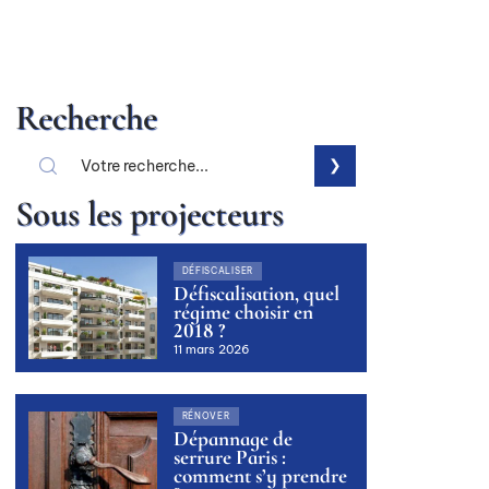
Recherche
Sous les projecteurs
DÉFISCALISER
Défiscalisation, quel
régime choisir en
2018 ?
11 mars 2026
RÉNOVER
Dépannage de
serrure Paris :
comment s’y prendre