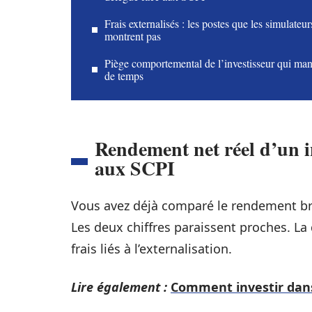
Frais externalisés : les postes que les simulateur
montrent pas
Piège comportemental de l’investisseur qui ma
de temps
Rendement net réel d’un in
aux SCPI
Vous avez déjà comparé le rendement bru
Les deux chiffres paraissent proches. La
frais liés à l’externalisation.
Lire également :
Comment investir dans