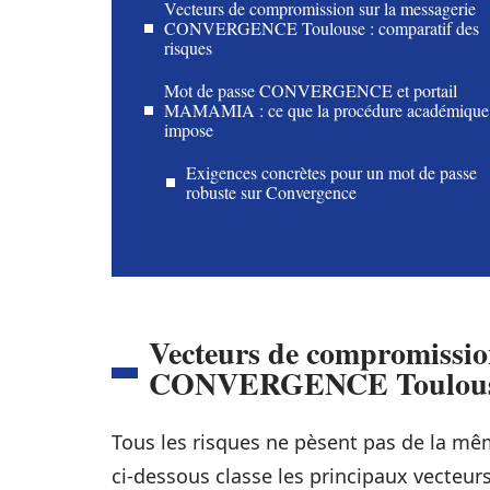
Vecteurs de compromission sur la messagerie
CONVERGENCE Toulouse : comparatif des
risques
Mot de passe CONVERGENCE et portail
MAMAMIA : ce que la procédure académique
impose
Exigences concrètes pour un mot de passe
robuste sur Convergence
Vecteurs de compromission
CONVERGENCE Toulouse :
Tous les risques ne pèsent pas de la m
ci-dessous classe les principaux vecteurs