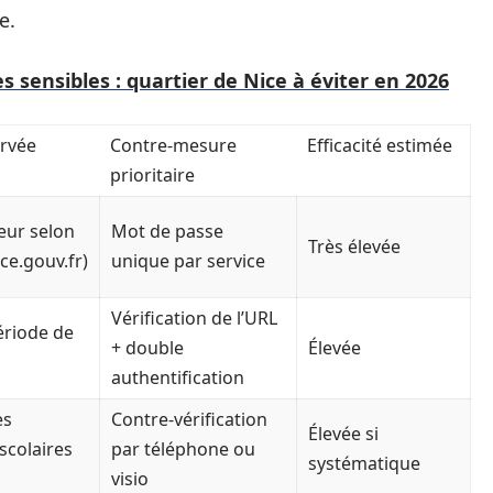
e.
s sensibles : quartier de Nice à éviter en 2026
rvée
Contre-mesure
Efficacité estimée
prioritaire
teur selon
Mot de passe
Très élevée
ce.gouv.fr)
unique par service
Vérification de l’URL
ériode de
+ double
Élevée
authentification
es
Contre-vérification
Élevée si
scolaires
par téléphone ou
systématique
visio