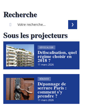
Recherche
Sous les projecteurs
DÉFISCALISER
Défiscalisation, quel
régime choisir en
2018 ?
11 mars 2026
RÉNOVER
Dépannage de
serrure Paris :
comment s’y
prendre ?
11 mars 2026