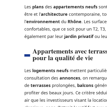
Les
plans
des
appartements neufs
sont
être et l’
architecture
contemporaine, to
l’
environnement
du
Rhône
. Les surfac
confortables, que ce soit pour un T2, T3,
également par leur
jardin privatif
ou le
Appartements avec terrass
pour la qualité de vie
Les
logements neufs
mettent particulièr
consultation des
annonces
, on remarqu
de
terrasses
prolongées,
balcons
génére
profiter des beaux jours. Ce critère sédui
air que les investisseurs visant la locat