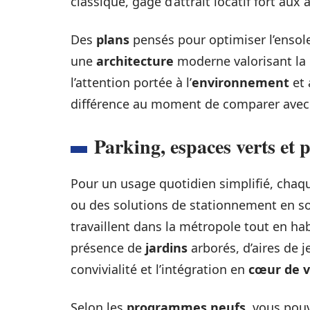
classique, gage d’attrait locatif fort aux
Des
plans
pensés pour optimiser l’ensol
une
architecture
moderne valorisant la
l’attention portée à l’
environnement
et 
différence au moment de comparer ave
Parking, espaces verts et 
Pour un usage quotidien simplifié, chaq
ou des solutions de stationnement en sou
travaillent dans la métropole tout en ha
présence de
jardins
arborés, d’aires de j
convivialité et l’intégration en
cœur de vi
Selon les
programmes neufs
, vous pou