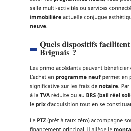
salle multi-activités ou services connecté
immobilière
actuelle conjugue esthétiq
neuve
.
Quels dispositifs facilite
Brignais ?
Les primo accédants peuvent bénéficier 
L’achat en
programme neuf
permet en pr
significative sur les frais de
notaire
. Par
à la
TVA
réduite ou au
BRS (bail réel sol
le
prix
d’acquisition tout en se constitu
Le
PTZ
(prêt à taux zéro) accompagne sou
financement principal, il allège le
monta