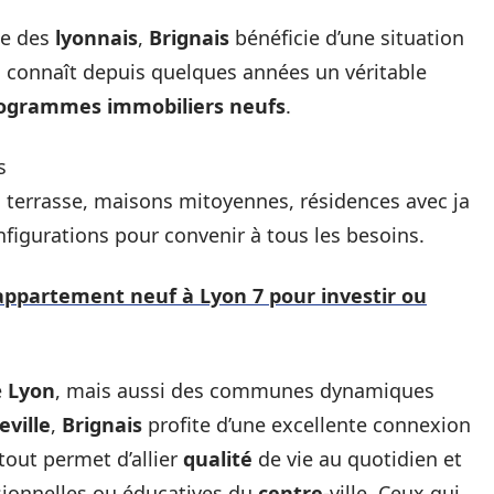
ée des
lyonnais
,
Brignais
bénéficie d’une situation
e
connaît depuis quelques années un véritable
ogrammes immobiliers neufs
.
s
 terrasse, maisons mitoyennes, résidences avec ja
onfigurations pour convenir à tous les besoins.
appartement neuf à Lyon 7 pour investir ou
e
Lyon
, mais aussi des communes dynamiques
eville
,
Brignais
profite d’une excellente connexion
tout permet d’allier
qualité
de vie au quotidien et
ionnelles ou éducatives du
centre
-ville. Ceux qui