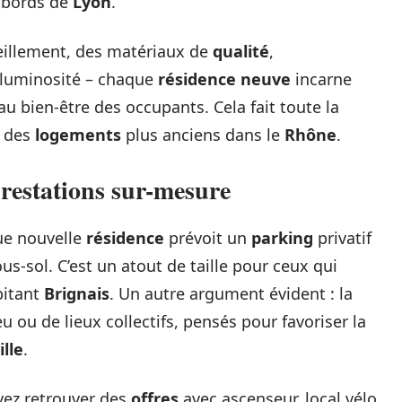
 abords de
Lyon
.
eillement, des matériaux de
qualité
,
 luminosité – chaque
résidence neuve
incarne
au bien-être des occupants. Cela fait toute la
c des
logements
plus anciens dans le
Rhône
.
prestations sur-mesure
ue nouvelle
résidence
prévoit un
parking
privatif
s-sol. C’est un atout de taille pour ceux qui
bitant
Brignais
. Un autre argument évident : la
eu ou de lieux collectifs, pensés pour favoriser la
lle
.
vez retrouver des
offres
avec ascenseur, local vélo,