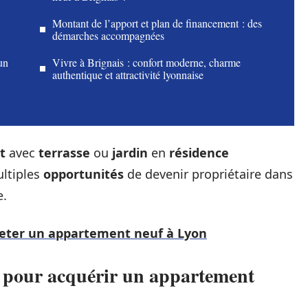
Montant de l’apport et plan de financement : des
démarches accompagnées
un
Vivre à Brignais : confort moderne, charme
authentique et attractivité lyonnaise
t
avec
terrasse
ou
jardin
en
résidence
ultiples
opportunités
de devenir propriétaire dans
e.
heter un appartement neuf à Lyon
s pour acquérir un appartement